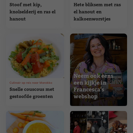
Stoof met kip,
Hete bliksem met ras
knolselderij en ras el
el hanout en
hanout
kalkoenworstjes
Neem ook eens
een kijkje in
Culinair op reis naar Marokko
Francesca's
Snelle couscous met
webshop
gestoofde groenten