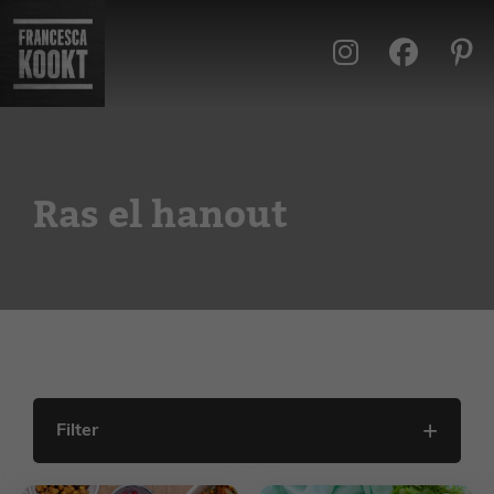
Ga
naar
de
inhoud
Ras el hanout
Filter