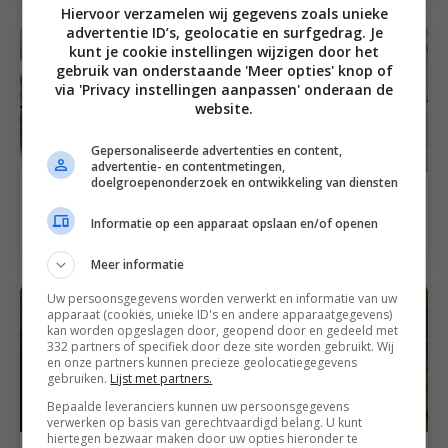
Hiervoor verzamelen wij gegevens zoals unieke
advertentie ID’s, geolocatie en surfgedrag. Je
kunt je cookie instellingen wijzigen door het
gebruik van onderstaande 'Meer opties' knop of
via 'Privacy instellingen aanpassen' onderaan de
website.
Gepersonaliseerde advertenties en content,
advertentie- en contentmetingen,
doelgroepenonderzoek en ontwikkeling van diensten
Makkelijke recepten
Brunch recepten
Kip met sinaasappel
Broodje gerookte kip
Informatie op een apparaat opslaan en/of openen
en ras el hanout
met rabarber chutney
Meer informatie
Uw persoonsgegevens worden verwerkt en informatie van uw
apparaat (cookies, unieke ID's en andere apparaatgegevens)
kan worden opgeslagen door, geopend door en gedeeld met
332 partners of specifiek door deze site worden gebruikt. Wij
en onze partners kunnen precieze geolocatiegegevens
gebruiken.
Lijst met partners.
Bepaalde leveranciers kunnen uw persoonsgegevens
verwerken op basis van gerechtvaardigd belang. U kunt
hiertegen bezwaar maken door uw opties hieronder te