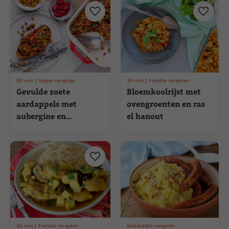
50
min
Vegan recepten
30
min
Familie recepten
Gevulde zoete
Bloemkoolrijst met
aardappels met
ovengroenten en ras
aubergine en
el hanout
kikkererwten
45
min
Familie recepten
Makkelijke recepten