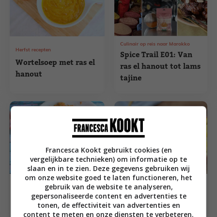
Culinair op reis naar Marokko
Herfst recepten
Spice Trail E01: Van
Wortelsoep met ras el
ras el hanout tot lams
hanout
tajine
Francesca Kookt gebruikt cookies (en
vergelijkbare technieken) om informatie op te
slaan en in te zien. Deze gegevens gebruiken wij
om onze website goed te laten functioneren, het
Hoofdgerecht recepten
Hoofdgerecht recepten
gebruik van de website te analyseren,
Couscous met kip en
Bruine bonen met ras
gepersonaliseerde content en advertenties te
sumak
el hanout en spelt
tonen, de effectiviteit van advertenties en
content te meten en onze diensten te verbeteren.