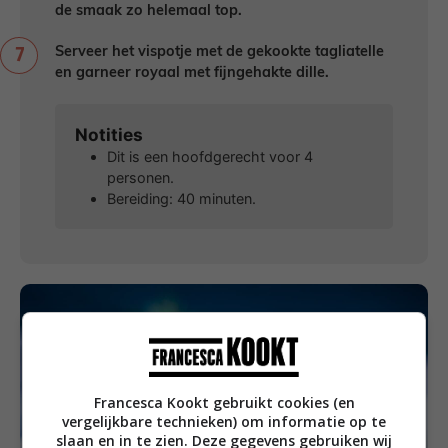
de smaak zo helemaal top.
Serveer het vispotje met de gekookte tagliatelle
en garneer royaal met fijngehakte dille.
Notities
Dit is een hoofdgerecht voor 4
personen.
Bereiding: 40 minuten.
Francesca Kookt gebruikt cookies (en
vergelijkbare technieken) om informatie op te
slaan en in te zien. Deze gegevens gebruiken wij