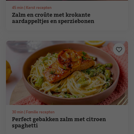
minuten
45
min
Kerst recepten
Zalm en croûte met krokante
aardappeltjes en sperziebonen
minuten
30
min
Familie recepten
Perfect gebakken zalm met citroen
spaghetti