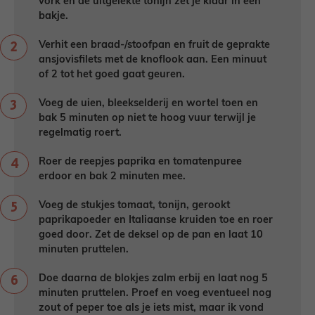
vork en de uitgelekte tonijn zet je klaar in een
bakje.
Verhit een braad-/stoofpan en fruit de geprakte
ansjovisfilets met de knoflook aan. Een minuut
of 2 tot het goed gaat geuren.
Voeg de uien, bleekselderij en wortel toen en
bak 5 minuten op niet te hoog vuur terwijl je
regelmatig roert.
Roer de reepjes paprika en tomatenpuree
erdoor en bak 2 minuten mee.
Voeg de stukjes tomaat, tonijn, gerookt
paprikapoeder en Italiaanse kruiden toe en roer
goed door. Zet de deksel op de pan en laat 10
minuten pruttelen.
Doe daarna de blokjes zalm erbij en laat nog 5
minuten pruttelen. Proef en voeg eventueel nog
zout of peper toe als je iets mist, maar ik vond