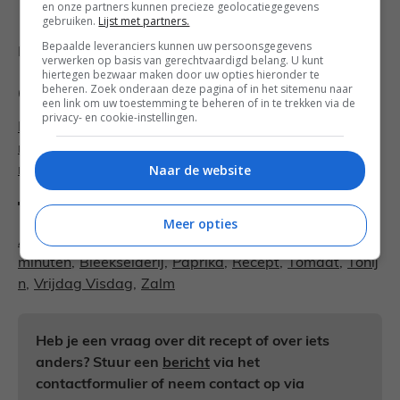
en onze partners kunnen precieze geolocatiegegevens
gebruiken.
Lijst met partners.
Bepaalde leveranciers kunnen uw persoonsgegevens
Recept: Francesca, Fotografie:
DeedyLicious
verwerken op basis van gerechtvaardigd belang. U kunt
hiertegen bezwaar maken door uw opties hieronder te
beheren. Zoek onderaan deze pagina of in het sitemenu naar
Categorieën
een link om uw toestemming te beheren of in te trekken via de
privacy- en cookie-instellingen.
Hoofdgerecht recepten
,
Gezonde recepten
,
Herfst
recepten
,
Makkelijke recepten
,
Stoofrecepten
,
Vis
Naar de website
recepten
Tags
Meer opties
Ansjovis
,
Binnen 45
minuten
,
Bleekselderij
,
Paprika
,
Recept
,
Tomaat
,
Tonij
n
,
Vrijdag Visdag
,
Zalm
Heb je een vraag over dit recept of over iets
anders? Stuur een
bericht
via het
contactformulier of neem contact op via