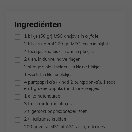
Ingrediënten
▢
1
blikje
(50 gr) MSC ansjovis in olijfolie
▢
2
blikjes
(totaal 320 gr) MSC tonijn in olijfolie
▢
4
teentjes
knoflook,
in dunne plakjes
▢
2
uien,
in dunne, halve ringen
▢
2
stengels
bleekselderij,
in kleine blokjes
▢
1
wortel,
in kleine blokjes
▢
4
puntpaprika’s (ik had 2 puntpaprika’s, 1 rode
en 1 groene paprika),
in dunne reepjes
▢
1
el
tomatenpuree
▢
3
trostomaten,
in blokjes
▢
2
tl
gerookt paprikapoeder,
zoet
▢
2
tl
Italiaanse kruiden
▢
200
gr
verse MSC of ASC zalm,
in blokjes