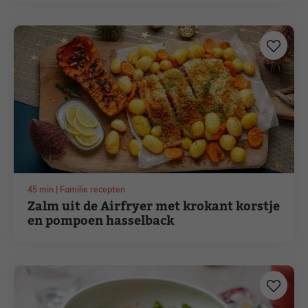
minuten
45
min
Familie recepten
Zalm uit de Airfryer met krokant korstje
en pompoen hasselback