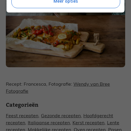
Meer opties
Recept: Francesca, Fotografie:
Wendy van Bree
Fotografie
Categorieën
Feest recepten
,
Gezonde recepten
,
Hoofdgerecht
recepten
,
Italiaanse recepten
,
Kerst recepten
,
Lente
recepten
,
Makkelijke recepten
,
Oven recepten
,
Pasen