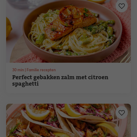
minuten
30
min
Familie recepten
Perfect gebakken zalm met citroen
spaghetti