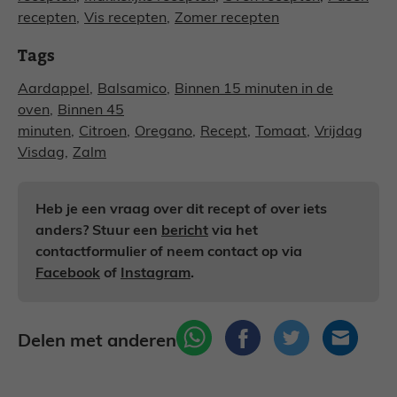
recepten
,
Vis recepten
,
Zomer recepten
Tags
Aardappel
,
Balsamico
,
Binnen 15 minuten in de
oven
,
Binnen 45
minuten
,
Citroen
,
Oregano
,
Recept
,
Tomaat
,
Vrijdag
Visdag
,
Zalm
Heb je een vraag over dit recept of over iets
anders? Stuur een
bericht
via het
contactformulier of neem contact op via
Facebook
of
Instagram
.
Delen met anderen