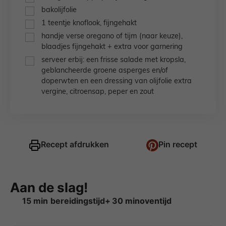
▢
bakolijfolie
▢
1
teentje
knoflook,
fijngehakt
▢
handje verse oregano of tijm
(naar keuze),
blaadjes fijngehakt + extra voor garnering
▢
serveer erbij: een frisse salade met kropsla,
geblancheerde groene asperges en/of
doperwten en een dressing van olijfolie extra
vergine, citroensap, peper en zout
Recept afdrukken
Pin recept
Aan de slag!
minuten
minuten
15
min
30
min
oventijd