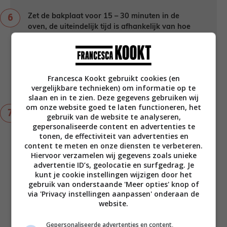
Zet de bakplaat voor 15 – 30 minuten in de
oven, de uiteindelijk tijd is afhankelijk van hoe
dik je zalm is. Hoe dikker, hoe langer. Voor
dunne filets is 15 minuten al voldoende om deze
rosé te garen. Maar zorg er wel voor dat de
aardappeltjes 30 minuten in de oven gaan en
Francesca Kookt gebruikt cookies (en
leg de laatste 10 minuten de gemarineerde
vergelijkbare technieken) om informatie op te
cherrytomaten erbij.
slaan en in te zien. Deze gegevens gebruiken wij
om onze website goed te laten functioneren, het
Serveer de zalm uit de oven met de
gebruik van de website te analyseren,
aardappelpartjes en garneer met wat takjes
gepersonaliseerde content en advertenties te
oregano.
tonen, de effectiviteit van advertenties en
content te meten en onze diensten te verbeteren.
Hiervoor verzamelen wij gegevens zoals unieke
Notities
advertentie ID’s, geolocatie en surfgedrag. Je
kunt je cookie instellingen wijzigen door het
Dit recept is voor 4 personen.
gebruik van onderstaande 'Meer opties' knop of
Nog een bijgerecht? Zie daarvoor de
via 'Privacy instellingen aanpassen' onderaan de
tips in de ingrediëntenlijst.
website.
Bereiding: 15 minuten + Oven: 15 - 30
minuten
Gepersonaliseerde advertenties en content,