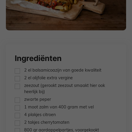
Ingrediënten
▢
2
el
balsamicoazijn van goede kwaliteit
▢
2
el
olijfolie extra vergine
▢
zeezout
(gerookt zeezout smaakt hier ook
heerlijk bij)
▢
zwarte peper
▢
1
moot
zalm van 400 gram met vel
▢
4
plakjes
citroen
▢
2
takjes
cherrytomaten
▢
800
gr
aardappelpartjes,
voorgekookt