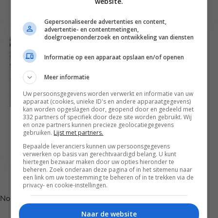
website.
wortel en doperwten
paprika en paneer
Gepersonaliseerde advertenties en content,
advertentie- en contentmetingen,
doelgroepenonderzoek en ontwikkeling van diensten
Informatie op een apparaat opslaan en/of openen
Meer informatie
Uw persoonsgegevens worden verwerkt en informatie van uw
apparaat (cookies, unieke ID's en andere apparaatgegevens)
kan worden opgeslagen door, geopend door en gedeeld met
30
min
Curry recepten
332 partners of specifiek door deze site worden gebruikt. Wij
Zoete aardappelcurry
en onze partners kunnen precieze geolocatiegegevens
gebruiken.
Lijst met partners.
met doperwten en
Bepaalde leveranciers kunnen uw persoonsgegevens
kikkererwten
verwerken op basis van gerechtvaardigd belang. U kunt
hiertegen bezwaar maken door uw opties hieronder te
beheren. Zoek onderaan deze pagina of in het sitemenu naar
Volg je mij al op Instagram?
een link om uw toestemming te beheren of in te trekken via de
privacy- en cookie-instellingen.
No posts found.
Naar de website