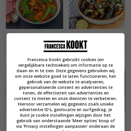
45
min
Maaltijdsoep recepten
Hoofdgerecht recepten
Bonensoep met
Mosselen in rode
pompoen en
curry-kokossaus
currypasta
Francesca Kookt gebruikt cookies (en
vergelijkbare technieken) om informatie op te
slaan en in te zien. Deze gegevens gebruiken wij
om onze website goed te laten functioneren, het
gebruik van de website te analyseren,
gepersonaliseerde content en advertenties te
tonen, de effectiviteit van advertenties en
content te meten en onze diensten te verbeteren.
Hiervoor verzamelen wij gegevens zoals unieke
advertentie ID’s, geolocatie en surfgedrag. Je
kunt je cookie instellingen wijzigen door het
30
min
Curry recepten
gebruik van onderstaande 'Meer opties' knop of
25
min
Aziatische recepten
Snelle curry met
via 'Privacy instellingen aanpassen' onderaan de
Groene curry met kip,
kikkererwten,