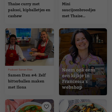
Thaise curry met
Mini
paksoi, kipballetjes en
saucijzenbroodjes
cashew
met Thaise
currypasta
Neem ook eens
Podcast Samen Eten
Samen Eten #4: Zelf
een kijkje in
Francesca's
bitterballen maken
webshop
met Ilona