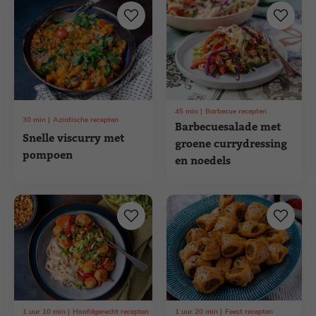
45
min
Barbecue recepten
30
min
Aziatische recepten
Barbecuesalade met
Snelle viscurry met
groene currydressing
pompoen
en noedels
1
uur
10
min
Hoofdgerecht recepten
1
uur
20
min
Feest recepten