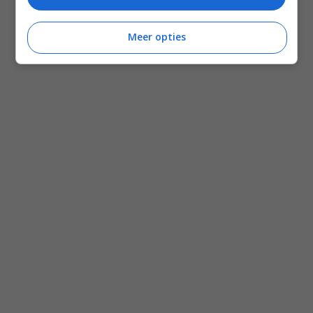
Meer opties
Disclaimer
Privacy voorwaarden
Contact
Instagram
Facebook
Pinterest
Home
Word gratis lid
Recepten