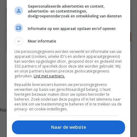
Gepersonaliseerde advertenties en content,
advertentie- en contentmetingen,
doelgroepenonderzoek en ontwikkeling van diensten
Informatie op een apparaat opslaan en/of openen
Meer informatie
Uw persoonsgegevens worden verwerkt en informatie van uw
apparaat (cookies, unieke ID's en andere apparaatgegevens)
Dressing recepten en saus recepten
kan worden opgeslagen door, geopend door en gedeeld met
Cranberry compote
Kerst recepten
332 partners of specifiek door deze site worden gebruikt. Wij
met amarene kersen
en onze partners kunnen precieze geolocatiegegevens
Supersnelle tiramisu
gebruiken.
Lijst met partners.
en port
Bepaalde leveranciers kunnen uw persoonsgegevens
verwerken op basis van gerechtvaardigd belang. U kunt
hiertegen bezwaar maken door uw opties hieronder te
Volg je mij al op Instagram?
beheren. Zoek onderaan deze pagina of in het sitemenu naar
een link om uw toestemming te beheren of in te trekken via de
privacy- en cookie-instellingen.
No posts found.
Naar de website