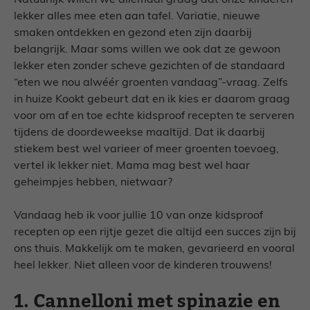
Natuurlijk willen we allemaal graag dat onze kinderen
lekker alles mee eten aan tafel. Variatie, nieuwe
smaken ontdekken en gezond eten zijn daarbij
belangrijk. Maar soms willen we ook dat ze gewoon
lekker eten zonder scheve gezichten of de standaard
“eten we nou alwéér groenten vandaag”-vraag. Zelfs
in huize Kookt gebeurt dat en ik kies er daarom graag
voor om af en toe echte kidsproof recepten te serveren
tijdens de doordeweekse maaltijd. Dat ik daarbij
stiekem best wel varieer of meer groenten toevoeg,
vertel ik lekker niet. Mama mag best wel haar
geheimpjes hebben, nietwaar?
Vandaag heb ik voor jullie 10 van onze kidsproof
recepten op een rijtje gezet die altijd een succes zijn bij
ons thuis. Makkelijk om te maken, gevarieerd en vooral
heel lekker. Niet alleen voor de kinderen trouwens!
1. Cannelloni met spinazie en