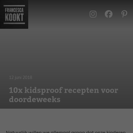
Ga
naar
de
inhoud
12 juni 2018
10x kidsproof recepten voor
doordeweeks