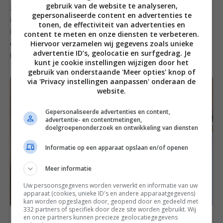
gebruik van de website te analyseren,
zalig en is heerlijk om te maken. Door de milde smaak
gepersonaliseerde content en advertenties te
is kabeljauw ook een hele geschikte vis voor kinderen.
tonen, de effectiviteit van advertenties en
Maak er een lekker stamppotje bij met doperwten en
content te meten en onze diensten te verbeteren.
Hiervoor verzamelen wij gegevens zoals unieke
aardappel. Of kies eens voor zoete aardappel of
advertentie ID’s, geolocatie en surfgedrag. Je
knolselderij.
kunt je cookie instellingen wijzigen door het
gebruik van onderstaande 'Meer opties' knop of
via 'Privacy instellingen aanpassen' onderaan de
website.
Gepersonaliseerde advertenties en content,
advertentie- en contentmetingen,
doelgroepenonderzoek en ontwikkeling van diensten
Informatie op een apparaat opslaan en/of openen
Meer informatie
Uw persoonsgegevens worden verwerkt en informatie van uw
apparaat (cookies, unieke ID's en andere apparaatgegevens)
kan worden opgeslagen door, geopend door en gedeeld met
332 partners of specifiek door deze site worden gebruikt. Wij
en onze partners kunnen precieze geolocatiegegevens