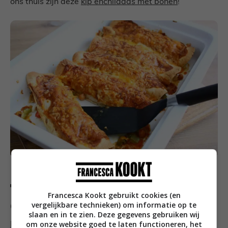
ons thuis zijn deze
kip enchiladas met bonen
!
7. Krokante kabeljauw met
Francesca Kookt gebruikt cookies (en
doperwtenpuree
vergelijkbare technieken) om informatie op te
slaan en in te zien. Deze gegevens gebruiken wij
om onze website goed te laten functioneren, het
Kabeljauw met een krokant korstje uit de oven
smaakt