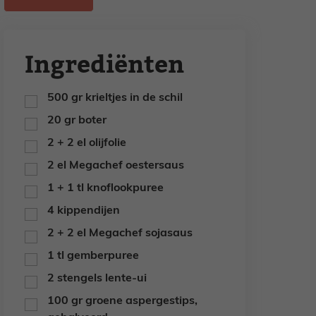
Ingrediënten
500
gr
krieltjes in de schil
▢
20
gr
boter
▢
2 + 2
el
olijfolie
▢
2
el
Megachef oestersaus
▢
1 + 1
tl
knoflookpuree
▢
4
kippendijen
▢
2 + 2 el
Megachef sojasaus
▢
1
tl
gemberpuree
▢
2
stengels
lente-ui
▢
100
gr
groene aspergestips,
▢