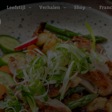
Leefstijl
Verhalen
Shop
Franc
Barbecue recepten
t
Camping recepten
e
Picknick recepten
Salade recepten
d
Zomer recepten
ijk
erraans
n
Bekijk alle recepten
arisch