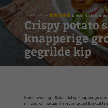
Gebak
Zoet
22 mei 2025
5
van
4
stemmen
Crispy potato 
knapperige gr
gegrilde kip
Samenwerking – Ik ben dol op knapperige aarda
mij daarom natuurlijk niet ontgaan! Ik maakte