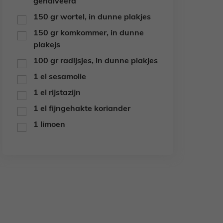
gehalveerd
150
gr
wortel,
in dunne plakjes
▢
150
gr
komkommer,
in dunne
▢
plakejs
100
gr
radijsjes,
in dunne plakjes
▢
1
el
sesamolie
▢
1
el
rijstazijn
▢
1
el
fijngehakte koriander
▢
1
limoen
▢