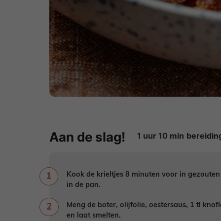
Aan de slag!
uur
minuten
1
uur
10
min
Kook de krieltjes 8 minuten voor in gezouten
in de pan.
Meng de boter, olijfolie, oestersaus, 1 tl kn
en laat smelten.