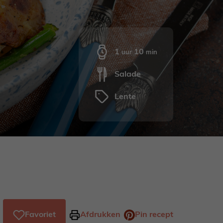
uur
minuten
1
10
uur
min
Salade
Lente
Favoriet
Afdrukken
Pin recept