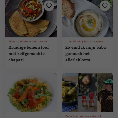
45
min
Hoofdgerecht recepten
1
uur
15
min
Borrel recepten
Kruidige bonenstoof
Zo vind ik mijn baba
met zelfgemaakte
ganoush het
chapati
allerlekkerst
Culinair op reis naar Marokko