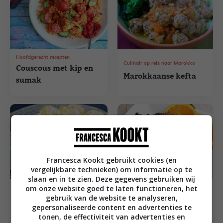
Hoofdgerecht recepten
Culinair op reis naar Marokko
Couscous met kip en
Marokkaanse kefta
sumak
Francesca Kookt gebruikt cookies (en
vergelijkbare technieken) om informatie op te
slaan en in te zien. Deze gegevens gebruiken wij
om onze website goed te laten functioneren, het
Borrel recepten
Makkelijke recepten
2x dippen met baba
gebruik van de website te analyseren,
Kip met sinaasappel
gepersonaliseerde content en advertenties te
ganoush &
tonen, de effectiviteit van advertenties en
en ras el hanout
muhamarra