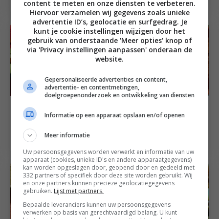
content te meten en onze diensten te verbeteren.
Hiervoor verzamelen wij gegevens zoals unieke
advertentie ID’s, geolocatie en surfgedrag. Je
kunt je cookie instellingen wijzigen door het
gebruik van onderstaande 'Meer opties' knop of
via 'Privacy instellingen aanpassen' onderaan de
website.
Gepersonaliseerde advertenties en content,
advertentie- en contentmetingen,
doelgroepenonderzoek en ontwikkeling van diensten
Borrel recepten
Familie recepten
Geroosterde
Informatie op een apparaat opslaan en/of openen
Marokkaanse kip met
kikkererwten met een
pompoen
Meer informatie
bite
Uw persoonsgegevens worden verwerkt en informatie van uw
apparaat (cookies, unieke ID's en andere apparaatgegevens)
kan worden opgeslagen door, geopend door en gedeeld met
332 partners of specifiek door deze site worden gebruikt. Wij
en onze partners kunnen precieze geolocatiegegevens
gebruiken.
Lijst met partners.
Bepaalde leveranciers kunnen uw persoonsgegevens
verwerken op basis van gerechtvaardigd belang. U kunt