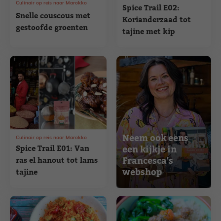
Culinair op reis naar Marokko
Spice Trail E02:
Snelle couscous met
Korianderzaad tot
gestoofde groenten
tajine met kip
Neem ook eens
Culinair op reis naar Marokko
Spice Trail E01: Van
een kijkje in
Francesca's
ras el hanout tot lams
webshop
tajine