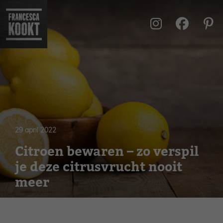
Ga
naar
de
inhoud
29 april 2022
Citroen bewaren – zo verspil
je deze citrusvrucht nooit
meer