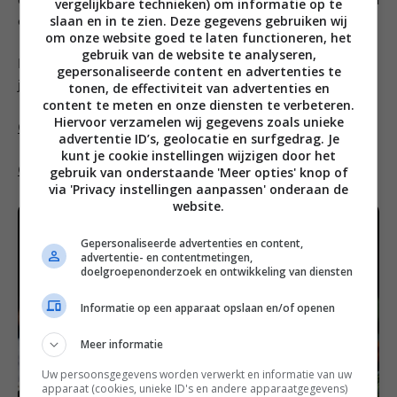
altijd), dan helpen de tips hierboven om nooit meer een
vergelijkbare technieken) om informatie op te
slaan en in te zien. Deze gegevens gebruiken wij
citroen weg te gooien.
om onze website goed te laten functioneren, het
gebruik van de website te analyseren,
En natuurlijk heb ik ook nog wat lekkere recepten voor
gepersonaliseerde content en advertenties te
je!
tonen, de effectiviteit van advertenties en
content te meten en onze diensten te verbeteren.
Hiervoor verzamelen wij gegevens zoals unieke
Gremolata met citroen en peterselie
advertentie ID’s, geolocatie en surfgedrag. Je
kunt je cookie instellingen wijzigen door het
gebruik van onderstaande 'Meer opties' knop of
Citroen-mascarponemousse met een haverkrokantje
via 'Privacy instellingen aanpassen' onderaan de
website.
Gepersonaliseerde advertenties en content,
advertentie- en contentmetingen,
doelgroepenonderzoek en ontwikkeling van diensten
Informatie op een apparaat opslaan en/of openen
Meer informatie
Uw persoonsgegevens worden verwerkt en informatie van uw
apparaat (cookies, unieke ID's en andere apparaatgegevens)