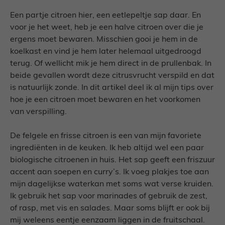
Een partje citroen hier, een eetlepeltje sap daar. En
voor je het weet, heb je een halve citroen over die je
ergens moet bewaren. Misschien gooi je hem in de
koelkast en vind je hem later helemaal uitgedroogd
terug. Of wellicht mik je hem direct in de prullenbak. In
beide gevallen wordt deze citrusvrucht verspild en dat
is natuurlijk zonde. In dit artikel deel ik al mijn tips over
hoe je een citroen moet bewaren en het voorkomen
van verspilling.
De felgele en frisse citroen is een van mijn favoriete
ingrediënten in de keuken. Ik heb altijd wel een paar
biologische citroenen in huis. Het sap geeft een friszuur
accent aan soepen en curry’s. Ik voeg plakjes toe aan
mijn dagelijkse waterkan met soms wat verse kruiden.
Ik gebruik het sap voor marinades of gebruik de zest,
of rasp, met vis en salades. Maar soms blijft er ook bij
mij weleens eentje eenzaam liggen in de fruitschaal.