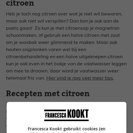
citroen
Heb je toch nog citroen over wat je niet wil bewaren,
maar ook niet wil verspillen? Dan kan je ook aan de
poets gaan! Zo kun je met citroensap je magnetron
schoonmaken, of gebruik een halve citroen met zout
om je wasbak weer glimmend te maken. Maar ook
houten snijplanken varen wel bij een
citroenbehandeling en een halve uitgeknepen citroen
kun je ook even in het bakje van de vaatwasser leggen
om mee te draaien, daar word je vaatwasser weer
helemaal fris van.
Hier vind je nog veel meer tips
.
Recepten met citroen
De beste manier om geen citroenen te verspillen is
natuurlijk om er niet te veel te kopen. Oftewel: koop
wat je nodig hebt en kook er daarna mee. Maar als
dat nou een keer niet lukt (en mij lukt het ook niet
Francesca Kookt gebruikt cookies (en