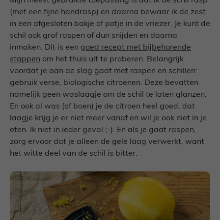
Mijn meest gebruikte toepassing is dat ik de schil rasp
(met een fijne handrasp) en daarna bewaar ik de zest
in een afgesloten bakje of potje in de vriezer. Je kunt de
schil ook grof raspen of dun snijden en daarna
inmaken. Dit is een
goed recept met bijbehorende
stappen
om het thuis uit te proberen. Belangrijk
voordat je aan de slag gaat met raspen en schillen:
gebruik verse, biologische citroenen. Deze bevatten
namelijk geen waslaagje om de schil te laten glanzen.
En ook al was (of boen) je de citroen heel goed, dat
laagje krijg je er niet meer vanaf en wil je ook niet in je
eten. Ik niet in ieder geval ;-). En als je gaat raspen,
zorg ervoor dat je alleen de gele laag verwerkt, want
het witte deel van de schil is bitter.