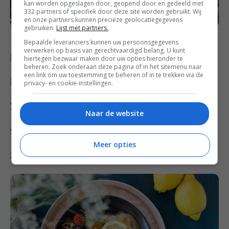
kan worden opgeslagen door, geopend door en gedeeld met
332 partners of specifiek door deze site worden gebruikt. Wij
en onze partners kunnen precieze geolocatiegegevens
gebruiken.
Lijst met partners.
Bepaalde leveranciers kunnen uw persoonsgegevens
verwerken op basis van gerechtvaardigd belang. U kunt
Kipfilet in yoghurtsaus met citroen en dille
hiertegen bezwaar maken door uw opties hieronder te
beheren. Zoek onderaan deze pagina of in het sitemenu naar
een link om uw toestemming te beheren of in te trekken via de
Brosse citroenkoekjes
privacy- en cookie-instellingen.
Volkoren pasta met courgette, citroen en spinazie
Naar de website
Citroen tiramisu
Meer opties
Scaloppine al limone