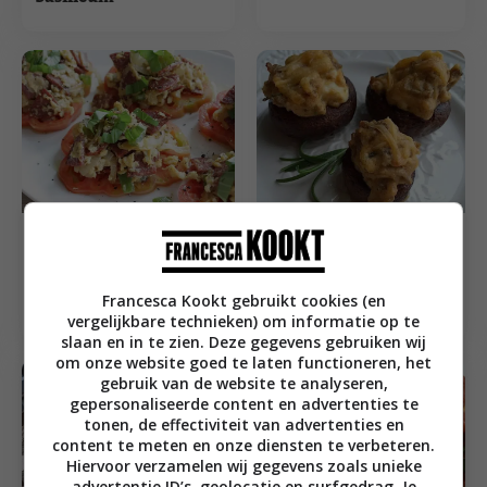
Amuse recepten
Brunch recepten
Gevulde
Taartje van tomaat en
kastanjechampignons
ei
Francesca Kookt gebruikt cookies (en
met sjalot en worst
vergelijkbare technieken) om informatie op te
slaan en in te zien. Deze gegevens gebruiken wij
om onze website goed te laten functioneren, het
gebruik van de website te analyseren,
gepersonaliseerde content en advertenties te
tonen, de effectiviteit van advertenties en
content te meten en onze diensten te verbeteren.
Hiervoor verzamelen wij gegevens zoals unieke
advertentie ID’s, geolocatie en surfgedrag. Je