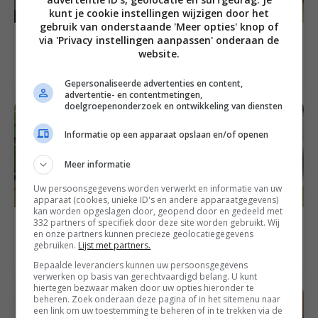
kunt je cookie instellingen wijzigen door het
gebruik van onderstaande 'Meer opties' knop of
Amuse recepten
Brunch recepten
via 'Privacy instellingen aanpassen' onderaan de
Bruschetta’s met
Broodje Surinaamse
website.
‘nduja
worst
Gepersonaliseerde advertenties en content,
advertentie- en contentmetingen,
doelgroepenonderzoek en ontwikkeling van diensten
Informatie op een apparaat opslaan en/of openen
Meer informatie
Uw persoonsgegevens worden verwerkt en informatie van uw
apparaat (cookies, unieke ID's en andere apparaatgegevens)
kan worden opgeslagen door, geopend door en gedeeld met
Brunch recepten
Familie recepten
332 partners of specifiek door deze site worden gebruikt. Wij
Scrambled eggs met
Lente stamppotje met
en onze partners kunnen precieze geolocatiegegevens
gebruiken.
Lijst met partners.
shiitake op toast
raapstelen en radijs
Bepaalde leveranciers kunnen uw persoonsgegevens
verwerken op basis van gerechtvaardigd belang. U kunt
hiertegen bezwaar maken door uw opties hieronder te
beheren. Zoek onderaan deze pagina of in het sitemenu naar
een link om uw toestemming te beheren of in te trekken via de