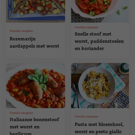
Familie recepten
Familie recepten
Snelle stoof met
Rozemarijn
worst, paddenstoelen
aardappels met worst
en koriander
Familie recepten
Familie recepten
Italiaanse bonenstoof
Pasta met bloemkool,
met worst en
worst en pesto giallo
basilicum