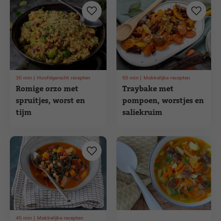
30
min
Hoofdgerecht recepten
50
min
Makkelijke recepten
Romige orzo met
Traybake met
spruitjes, worst en
pompoen, worstjes en
tijm
saliekruim
45
min
Makkelijke recepten