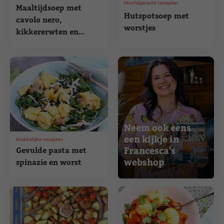
Hoofdgerecht recepten
Maaltijdsoep met
Hutspotsoep met
cavolo nero,
worstjes
kikkererwten en
worst
Neem ook eens
een kijkje in
Makkelijke recepten
Francesca's
Gevulde pasta met
webshop
spinazie en worst