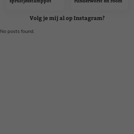
spruitjesstamppot
runderworst en room
Volg je mij al op Instagram?
No posts found.
Disclaimer
Privacy voorwaarden
Contact