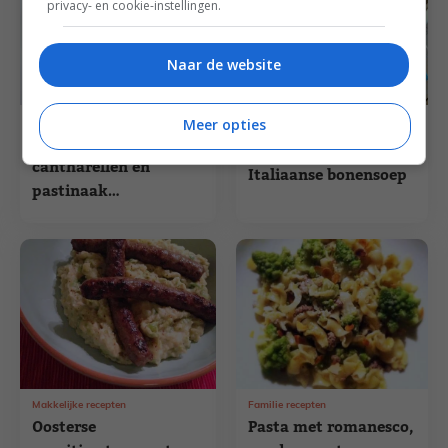
privacy- en cookie-instellingen.
Naar de website
Meer opties
Herfst recepten
Runderworst met
Familie recepten
cantharellen en
Italiaanse bonensoep
pastinaak
truffelpuree
Makkelijke recepten
Familie recepten
Oosterse
Pasta met romanesco,