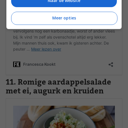
Naar de website
Meer opties
11. Romige aardappelsalade
met ei, augurk en kruiden