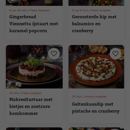
6
uur
45
min
Feest recepten
5
uur
5
min
Feest recepten
Gingerbread
Geroosterde kip met
Viennetta ijstaart met
balsamico en
karamel popcorn
cranberry
25
min
Feest recepten
20
min
Amuse recepten
Makreeltartaar met
Geitenkaasdip met
bietjes en zoetzure
pistache en cranberry
komkommer