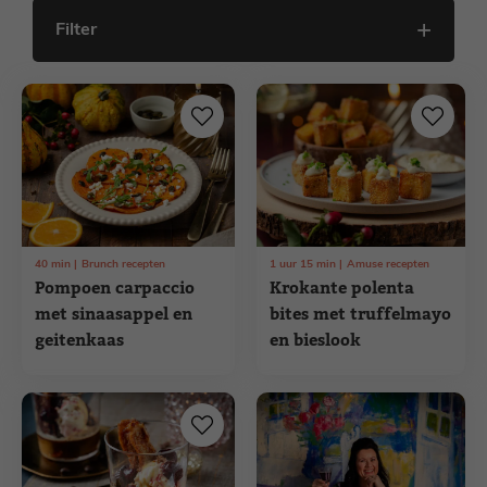
Filter
40
min
Brunch recepten
1
uur
15
min
Amuse recepten
Pompoen carpaccio
Krokante polenta
met sinaasappel en
bites met truffelmayo
geitenkaas
en bieslook