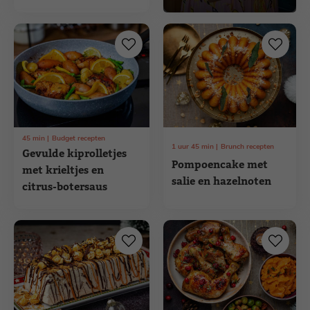
45
min
Budget recepten
1
uur
45
min
Brunch recepten
Gevulde kiprolletjes
Pompoencake met
met krieltjes en
salie en hazelnoten
citrus-botersaus