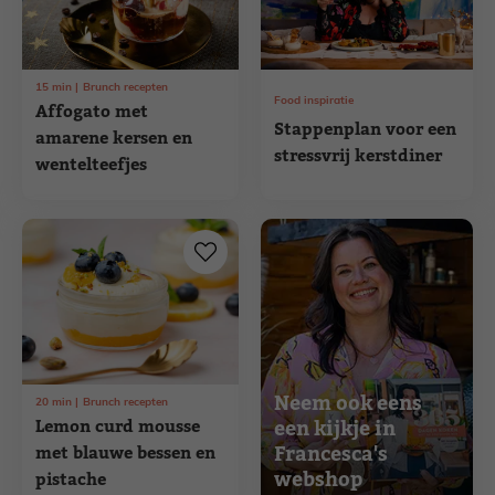
15
min
Brunch recepten
Food inspiratie
Affogato met
Stappenplan voor een
amarene kersen en
stressvrij kerstdiner
wentelteefjes
Neem ook eens
20
min
Brunch recepten
Lemon curd mousse
een kijkje in
Francesca's
met blauwe bessen en
webshop
pistache