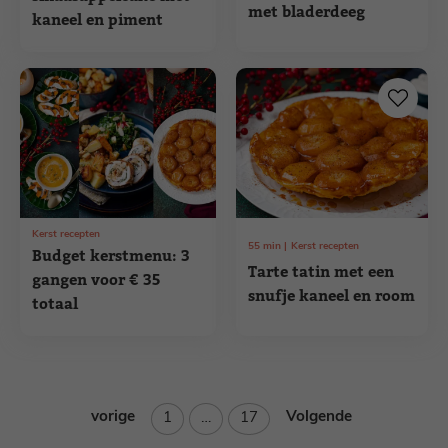
met bladerdeeg
kaneel en piment
Kerst recepten
55
min
Kerst recepten
Budget kerstmenu: 3
Tarte tatin met een
gangen voor € 35
snufje kaneel en room
totaal
vorige
Pagina
Pagina
Volgende
1
…
17