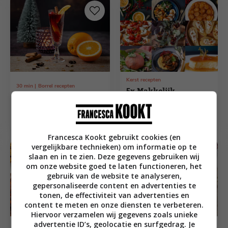
Kerst recepten
30
min
Borrel recepten
5x Makkelijk
Alcoholvrije glühwein
kerstmenu – Van
met sap uit de Betuwe
budget tot vega
Francesca Kookt gebruikt cookies (en
vergelijkbare technieken) om informatie op te
slaan en in te zien. Deze gegevens gebruiken wij
om onze website goed te laten functioneren, het
gebruik van de website te analyseren,
gepersonaliseerde content en advertenties te
tonen, de effectiviteit van advertenties en
content te meten en onze diensten te verbeteren.
Hiervoor verzamelen wij gegevens zoals unieke
advertentie ID’s, geolocatie en surfgedrag. Je
40
min
Amuse recepten