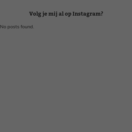
Volg je mij al op Instagram?
No posts found.
Disclaimer
Privacy voorwaarden
Contact
Instagram
Facebook
Pinterest