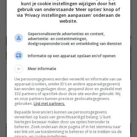
5
uur
40
min
Brunch recepten
kunt je cookie instellingen wijzigen door het
Crostini’s met
gebruik van onderstaande 'Meer opties' knop of
Chocolade babka met
geitenkaas en
via 'Privacy instellingen aanpassen' onderaan de
pecannoten
geroosterde
website.
Honingtomaten
Gepersonaliseerde advertenties en content,
advertentie- en contentmetingen,
doelgroepenonderzoek en ontwikkeling van diensten
Informatie op een apparaat opslaan en/of openen
Meer informatie
Uw persoonsgegevens worden verwerkt en informatie van uw
apparaat (cookies, unieke ID's en andere apparaatgegevens)
40
min
Brunch recepten
4
uur
40
min
Feest recepten
kan worden opgeslagen door, geopend door en gedeeld met
Pesto croissants met
Advocaat tiramisu
332 partners of specifiek door deze site worden gebruikt. Wij
mozzarella en
en onze partners kunnen precieze geolocatiegegevens
met cantuccini
gebruiken.
Lijst met partners.
serranoham
koekjes
Bepaalde leveranciers kunnen uw persoonsgegevens
verwerken op basis van gerechtvaardigd belang. U kunt
hiertegen bezwaar maken door uw opties hieronder te
beheren. Zoek onderaan deze pagina of in het sitemenu naar
een link om uw toestemming te beheren of in te trekken via de
privacy- en cookie-instellingen.