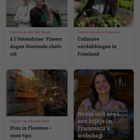
Culinair op reis naar België
Culinair op reis in Nederland
à l’Ostendaise: Vissers
Culinaire
dagen Oostende chefs
ontdekkingen in
uit
Friesland
Neem ook eens
een kijkje in
Culinair op reis naar Italië
Francesca's
Eten in Florence –
webshop
onze tips