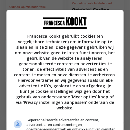
Culinair op reis in Nederland
Culinair op reis naar Italië
Ontdekt! Carlton
Bucketlist: verse pasta
Ambassador Hotel,
in Toscane
Den Haag
Francesca Kookt gebruikt cookies (en
vergelijkbare technieken) om informatie op te
slaan en in te zien. Deze gegevens gebruiken wij
om onze website goed te laten functioneren, het
gebruik van de website te analyseren,
gepersonaliseerde content en advertenties te
tonen, de effectiviteit van advertenties en
content te meten en onze diensten te verbeteren.
Hiervoor verzamelen wij gegevens zoals unieke
advertentie ID’s, geolocatie en surfgedrag. Je
Culinair op reis in Nederland
Culinair op reis naar Portugal
kunt je cookie instellingen wijzigen door het
Bourgondisch met
Gezinsvakantie
gebruik van onderstaande 'Meer opties' knop of
kids bij Het Wapen
Algarve: culinaire
via 'Privacy instellingen aanpassen' onderaan de
van Raveleijn
zomervakantie met
website.
de kids!
Gepersonaliseerde advertenties en content,
advertentie- en contentmetingen,
doelgroepenonderzoek en ontwikkeling van diensten