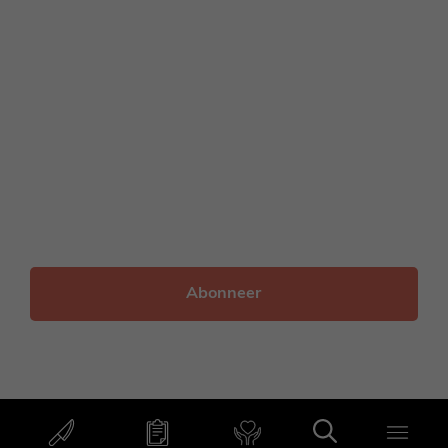
Voornaam
Achternaam
E-
mailadres
© 2012 - 2026 Francesca Kookt
onderhoud door
onlinio