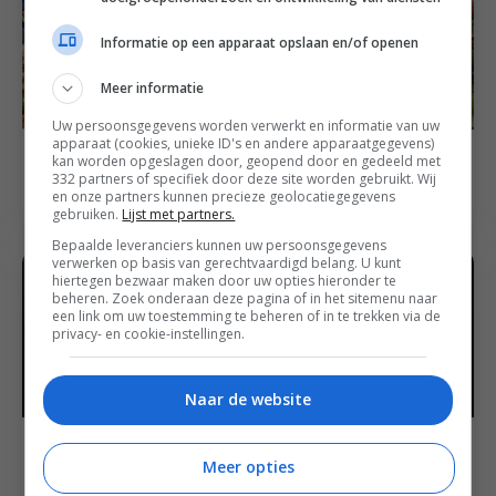
Informatie op een apparaat opslaan en/of openen
Meer informatie
Uw persoonsgegevens worden verwerkt en informatie van uw
apparaat (cookies, unieke ID's en andere apparaatgegevens)
Culinair op reis naar Portugal
Culinair op reis naar Frankrijk
kan worden opgeslagen door, geopend door en gedeeld met
Francesca ontdekt
Beeldverslag: Eten in
332 partners of specifiek door deze site worden gebruikt. Wij
culinair Algarve
Villefranche-sur-Mer
en onze partners kunnen precieze geolocatiegegevens
gebruiken.
Lijst met partners.
Bepaalde leveranciers kunnen uw persoonsgegevens
verwerken op basis van gerechtvaardigd belang. U kunt
hiertegen bezwaar maken door uw opties hieronder te
beheren. Zoek onderaan deze pagina of in het sitemenu naar
een link om uw toestemming te beheren of in te trekken via de
privacy- en cookie-instellingen.
Naar de website
Culinair op reis naar Italië
Culinair op reis naar Frankrijk
Beeldeetverslag:
Meer opties
Beeldeetverslag La
restaurant tips Isola