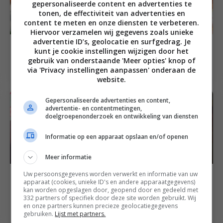
gepersonaliseerde content en advertenties te
tonen, de effectiviteit van advertenties en
content te meten en onze diensten te verbeteren.
Hiervoor verzamelen wij gegevens zoals unieke
advertentie ID’s, geolocatie en surfgedrag. Je
Brunch recepten
Brunch recepten
kunt je cookie instellingen wijzigen door het
Ei uit de oven met
Ontbijtspiesen met
gebruik van onderstaande 'Meer opties' knop of
garnalen en kruiden
fruit en wentelteefjes
via 'Privacy instellingen aanpassen' onderaan de
website.
Gepersonaliseerde advertenties en content,
advertentie- en contentmetingen,
doelgroepenonderzoek en ontwikkeling van diensten
Informatie op een apparaat opslaan en/of openen
Meer informatie
Makkelijke recepten
Uw persoonsgegevens worden verwerkt en informatie van uw
Feest recepten
apparaat (cookies, unieke ID's en andere apparaatgegevens)
Boekweitmeel
kan worden opgeslagen door, geopend door en gedeeld met
Jamie’s american
pannenkoeken met
332 partners of specifiek door deze site worden gebruikt. Wij
pancakes
en onze partners kunnen precieze geolocatiegegevens
chiazaad en rood
gebruiken.
Lijst met partners.
fruit