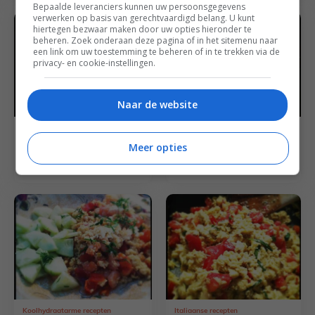
Bepaalde leveranciers kunnen uw persoonsgegevens
verwerken op basis van gerechtvaardigd belang. U kunt
hiertegen bezwaar maken door uw opties hieronder te
beheren. Zoek onderaan deze pagina of in het sitemenu naar
een link om uw toestemming te beheren of in te trekken via de
privacy- en cookie-instellingen.
Naar de website
Koolhydraatarme recepten
Kerst recepten
Ei uit de oven met
Pannenkoeken met
Meer opties
dragon
cranberry compote
Koolhydraatarme recepten
Italiaanse recepten