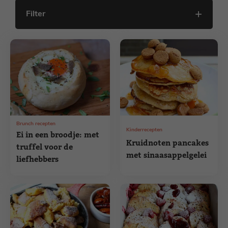
Filter
Brunch recepten
Kinderrecepten
Ei in een broodje: met
Kruidnoten pancakes
truffel voor de
met sinaasappelgelei
liefhebbers