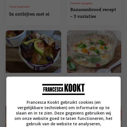
Familie recepten
Food inspiratie
Bananenbrood recept
5x ontbijten met ei
– 3 variaties
Brunch recepten
Brunch recepten
Brioche potjes met
Caprese eieren
blauwe bessen
Francesca Kookt gebruikt cookies (en
vergelijkbare technieken) om informatie op te
slaan en in te zien. Deze gegevens gebruiken wij
om onze website goed te laten functioneren, het
gebruik van de website te analyseren,