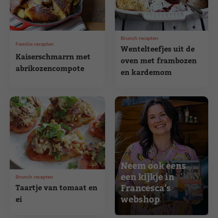
Brunch recepten
Familie recepten
Wentelteefjes uit de
Kaiserschmarrn met
oven met frambozen
abrikozencompote
en kardemom
Neem ook eens
een kijkje in
Brunch recepten
Francesca's
Taartje van tomaat en
webshop
ei