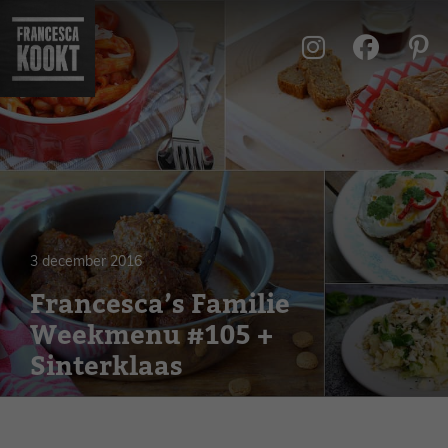
Ga
naar
de
inhoud
3 december 2016
Francesca’s Familie
Weekmenu #105 +
Sinterklaas