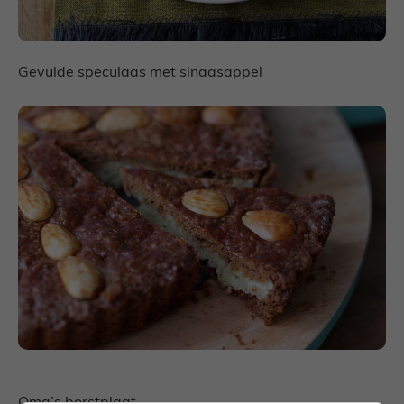
Gevulde speculaas met sinaasappel
Oma’s borstplaat