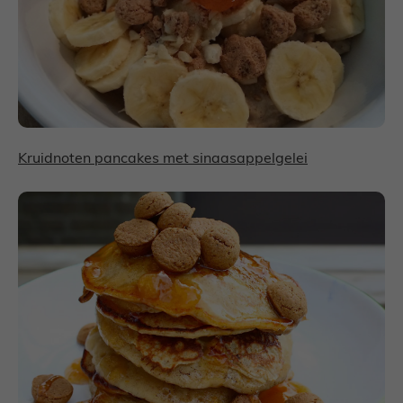
Kruidnoten pancakes met sinaasappelgelei