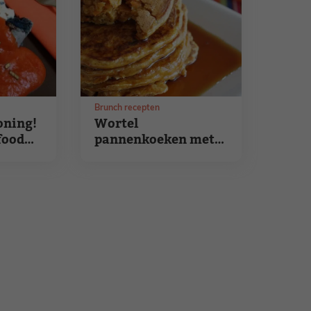
Brunch recepten
oning!
Wortel
food
pannenkoeken met
kaneel en rozijnen