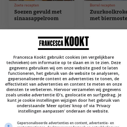
Zoete recepten
Borrel recepten
Soezen gevuld met
Zuurkoolkroke
sinaasappelroom
met biermost
Francesca Kookt gebruikt cookies (en vergelijkbare
technieken) om informatie op te slaan en in te zien. Deze
gegevens gebruiken wij om onze website goed te laten
functioneren, het gebruik van de website te analyseren,
gepersonaliseerde content en advertenties te tonen, de
effectiviteit van advertenties en content te meten en onze
diensten te verbeteren. Hiervoor verzamelen wij gegevens
zoals unieke advertentie ID’s, geolocatie en surfgedrag. Je
kunt je cookie instellingen wijzigen door het gebruik van
Herfst recepten
Feest recepten
onderstaande 'Meer opties' knop of via 'Privacy
Wortelsoep met ras
KFC kip uit de
instellingen aanpassen' onderaan de website.
el hanout
Airfryer
Gepersonaliseerde advertenties en content, advertentie- en