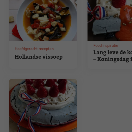
Food inspiratie
Hoofdgerecht recepten
Lang leve de k
Hollandse vissoep
– Koningsdag 
inspiratie