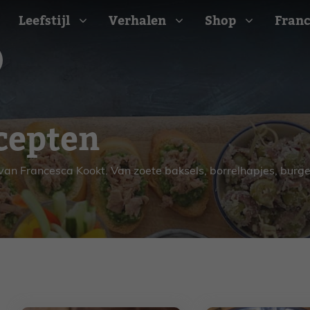
Leefstijl
Verhalen
Shop
Franc
Barbecue recepten
cepten
t
Camping recepten
e
Picknick recepten
Salade recepten
van Francesca Kookt. Van zoete baksels, borrelhapjes, burger
d
Zomer recepten
ijk
erraans
n
Bekijk alle recepten
arisch