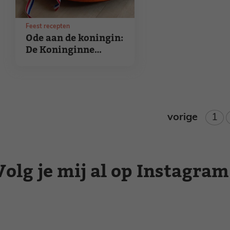
Feest recepten
Ode aan de koningin:
De Koninginne
Pavlova
Pag
vorige
1
Volg je mij al op Instagram