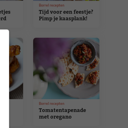
Borrel recepten
tjes
Tijd voor een feestje?
erd
Pimp je kaasplank!
Borrel recepten
Tomatentapenade
met oregano