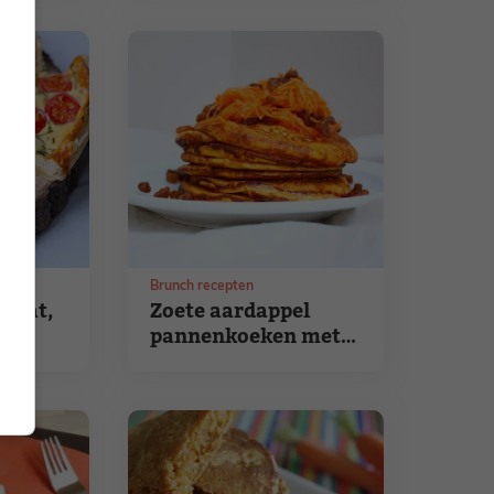
Brunch recepten
maat,
Zoete aardappel
pannenkoeken met
wortel en rozijnen