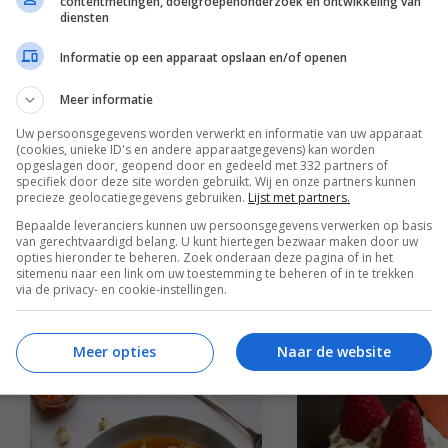
contentmetingen, doelgroepenonderzoek en ontwikkeling van
diensten
Informatie op een apparaat opslaan en/of openen
Meer informatie
Uw persoonsgegevens worden verwerkt en informatie van uw apparaat
(cookies, unieke ID's en andere apparaatgegevens) kan worden
opgeslagen door, geopend door en gedeeld met 332 partners of
specifiek door deze site worden gebruikt. Wij en onze partners kunnen
precieze geolocatiegegevens gebruiken.
Lijst met partners.
Bepaalde leveranciers kunnen uw persoonsgegevens verwerken op basis
van gerechtvaardigd belang. U kunt hiertegen bezwaar maken door uw
opties hieronder te beheren. Zoek onderaan deze pagina of in het
Brunch recepten
Hapjes recepten
sitemenu naar een link om uw toestemming te beheren of in te trekken
3x heerlijke hapjes
Quiche met to
via de privacy- en cookie-instellingen.
met Hollandse
rozemarijn en
aardbeien
geitenkaas
Meer opties
Naar de website