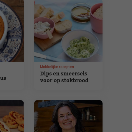
Makkelijke recepten
Dips en smeersels
us
voor op stokbrood