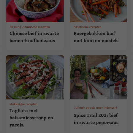
30
min
Aziatische recepten
Aziatische recepten
Chinese bief in zwarte
Roergebakken bief
bonen-knoflooksaus
met bimi en noedels
Makkelijke recepten
Culinair op reis naar Indonesië
Tagliata met
Spice Trail E03: bief
balsamicostroop en
in zwarte pepersaus
rucola