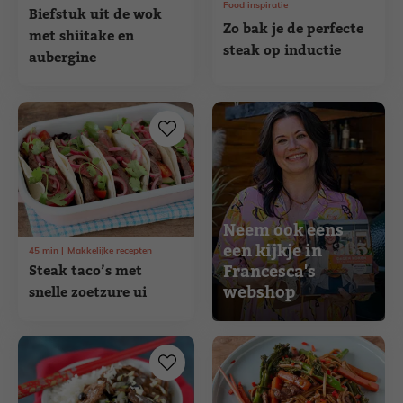
Food inspiratie
Biefstuk uit de wok
Zo bak je de perfecte
met shiitake en
steak op inductie
aubergine
Neem ook eens
een kijkje in
45
min
Makkelijke recepten
Francesca's
Steak taco’s met
webshop
snelle zoetzure ui