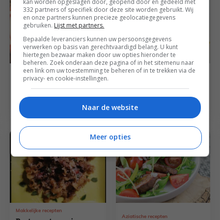
kan worden opgeslagen door, geopend door en gedeeld met
332 partners of specifiek door deze site worden gebruikt. Wij
en onze partners kunnen precieze geolocatiegegevens
gebruiken.
Lijst met partners.
Bepaalde leveranciers kunnen uw persoonsgegevens
verwerken op basis van gerechtvaardigd belang. U kunt
hiertegen bezwaar maken door uw opties hieronder te
beheren. Zoek onderaan deze pagina of in het sitemenu naar
een link om uw toestemming te beheren of in te trekken via de
Familie recepten
privacy- en cookie-instellingen.
Makkelijke recepten
Italiaanse biefstuk
Surf en Turf met
met gebakken
bulgur
aardappels
Naar de website
Meer opties
Makkelijke recepten
Aziatische recepten