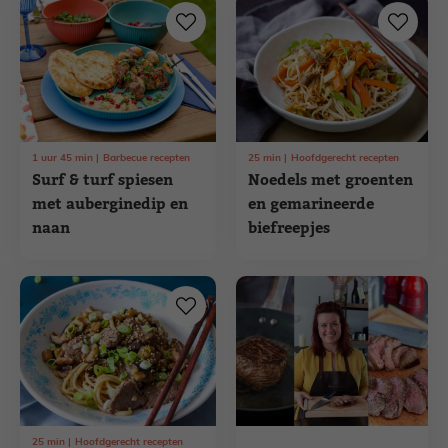
1
uur
45
min
Barbecue recepten
25
min
Hoofdgerecht recepten
Surf & turf spiesen
Noedels met groenten
met auberginedip en
en gemarineerde
naan
biefreepjes
25
min
Hoofdgerecht recepten