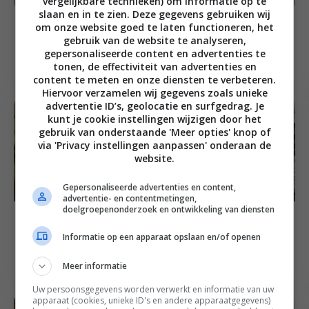
vergelijkbare technieken) om informatie op te
slaan en in te zien. Deze gegevens gebruiken wij
Dressing recepten en saus recepten
Hoofdgerecht recepten
om onze website goed te laten functioneren, het
Biefstuksalade met
Biefstuk met groene
gebruik van de website te analyseren,
babyspinazie en
salsa en zoete
gepersonaliseerde content en advertenties te
citrusdressing
aardappelfriet
tonen, de effectiviteit van advertenties en
content te meten en onze diensten te verbeteren.
Hiervoor verzamelen wij gegevens zoals unieke
advertentie ID’s, geolocatie en surfgedrag. Je
kunt je cookie instellingen wijzigen door het
gebruik van onderstaande 'Meer opties' knop of
via 'Privacy instellingen aanpassen' onderaan de
website.
Gepersonaliseerde advertenties en content,
advertentie- en contentmetingen,
doelgroepenonderzoek en ontwikkeling van diensten
Hoofdgerecht recepten
Biefstuk salade met
Familie recepten
Informatie op een apparaat opslaan en/of openen
mierikswortel
Biefstuk caprese
aardappeltjes
Meer informatie
Uw persoonsgegevens worden verwerkt en informatie van uw
apparaat (cookies, unieke ID's en andere apparaatgegevens)