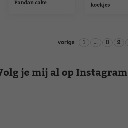
Pandan cake
koekjes
Pagina
Pagina
Pag
vorige
1
…
8
9
Volg je mij al op Instagram
Zomer recepten