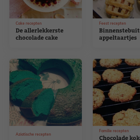
Cake recepten
Feest recepten
De allerlekkerste
Binnenstebui
chocolade cake
appeltaartjes
Familie recepten
Aziatische recepten
Chocolade kok