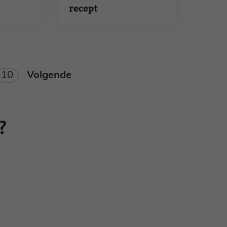
recept
ina
Pagina
10
Volgende
?
Nieuwsbrief