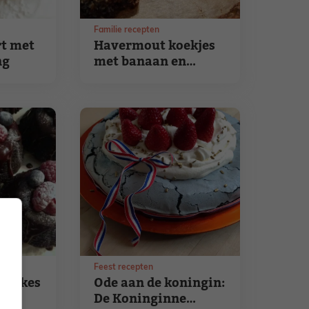
Familie recepten
t met
Havermout koekjes
ng
met banaan en
rozijnen
Feest recepten
e cakes
Ode aan de koningin:
De Koninginne