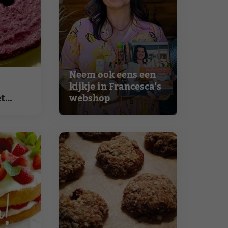
Neem ook eens een
kijkje in Francesca's
et
webshop