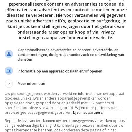
gepersonaliseerde content en advertenties te tonen, de
effectiviteit van advertenties en content te meten en onze
diensten te verbeteren. Hiervoor verzamelen wij gegevens
zoals unieke advertentie ID’s, geolocatie en surfgedrag. Je
kunt je cookie instellingen wijzigen door het gebruik van
onderstaande 'Meer opties' knop of via 'Privacy
instellingen aanpassen' onderaan de website.
Gepersonaliseerde advertenties en content, advertentie- en
contentmetingen, doelgroepenonderzoek en ontwikkeling van
diensten
Informatie op een apparaat opslaan en/of openen
Meer informatie
Brownie recepten
Brunch recepten
Foodblogswap:
Paas tulbandc
Uw persoonsgegevens worden verwerkt en informatie van uw apparaat
Sticky citroen
met citroen e
(cookies, unieke ID's en andere apparaatgegevens) kan worden
brownie van SJ
maanzaad
opgeslagen door, geopend door en gedeeld met 332 partners of
specifiek door deze site worden gebruikt. Wij en onze partners kunnen
Kitchen
precieze geolocatiegegevens gebruiken.
Lijst met partners.
Bepaalde leveranciers kunnen uw persoonsgegevens verwerken op basis
van gerechtvaardigd belang. U kunt hiertegen bezwaar maken door uw
opties hieronder te beheren. Zoek onderaan deze pagina of in het