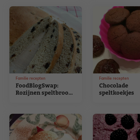
Familie recepten
Familie recepten
FoodBlogSwap:
Chocolade
Rozijnen speltbrood
speltkoekjes
van Marion