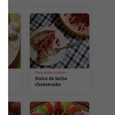
Pavlova
Cheesecake recepten
ake
Dulce de leche
n
cheesecake