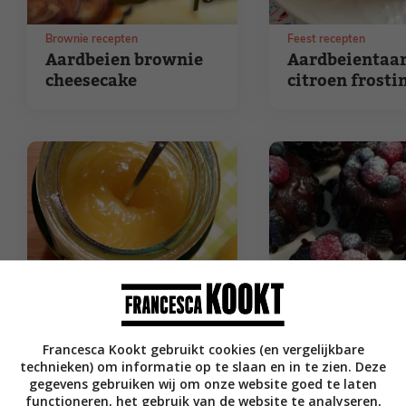
Brownie recepten
Feest recepten
Aardbeien brownie
Aardbeientaar
cheesecake
citroen frosti
Francesca Kookt gebruikt cookies (en vergelijkbare
Dressing recepten en saus recepten
Brunch recepten
technieken) om informatie op te slaan en in te zien. Deze
Lemon curd zelf
Mini chocolad
gegevens gebruiken wij om onze website goed te laten
maken
met rood fruit
functioneren, het gebruik van de website te analyseren,