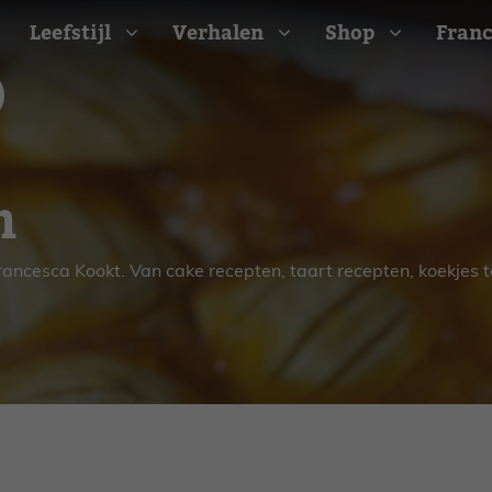
Leefstijl
Verhalen
Shop
Franc
Barbecue recepten
n
t
Camping recepten
e
Picknick recepten
Salade recepten
rancesca Kookt. Van cake recepten, taart recepten, koekjes t
d
Zomer recepten
ijk
erraans
n
Bekijk alle recepten
arisch