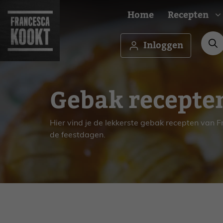
Ga
Home
Recepten
naar
de
inhoud
Inloggen
Ontbijt
Borrel
Gebak recepte
Brunch
Budge
Lunch
Famili
Hapje
Feest
Hier vind je de lekkerste gebak recepten van F
de feestdagen.
Drankje
Gezon
Amuse
Makkel
Voorgerecht
Medit
Hoofdgerecht
Oven
Bijgerecht
Vega
Nagerecht
Veget