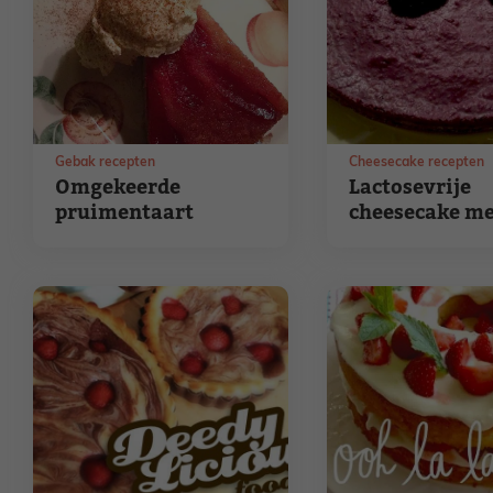
Gebak recepten
Cheesecake recepten
Omgekeerde
Lactosevrije
pruimentaart
cheesecake m
bramen