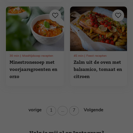
30
min
Maaltijdsoep recepten
45
min
Feest recepten
Minestronesoep met
Zalm uit de oven met
voorjaarsgroenten en
balsamico, tomaat en
orzo
citroen
vorige
Pagina
Pagina
Volgende
1
…
7