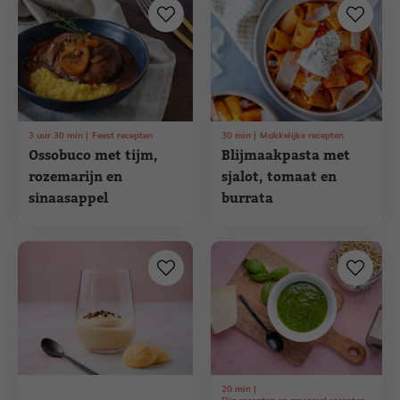
3
uur
30
min
Feest recepten
30
min
Makkelijke recepten
Ossobuco met tijm,
Blijmaakpasta met
rozemarijn en
sjalot, tomaat en
sinaasappel
burrata
20
min