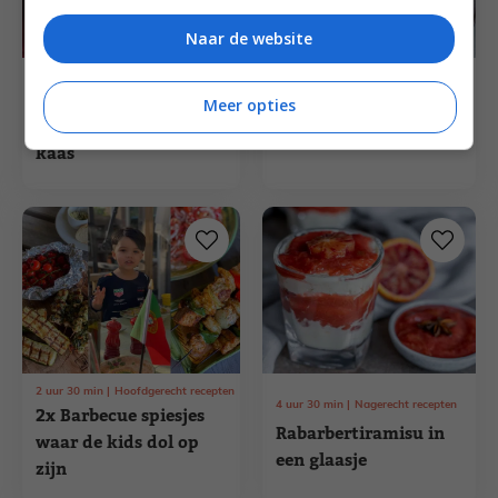
Naar de website
1
uur
20
min
Hoofdgerecht recepten
3
uur
20
min
Nagerecht recepten
Courgette lasagne met
Meer opties
Basilicum panna
linzen en Parmezaanse
cotta met lemon curd
kaas
2
uur
30
min
Hoofdgerecht recepten
4
uur
30
min
Nagerecht recepten
2x Barbecue spiesjes
Rabarbertiramisu in
waar de kids dol op
een glaasje
zijn