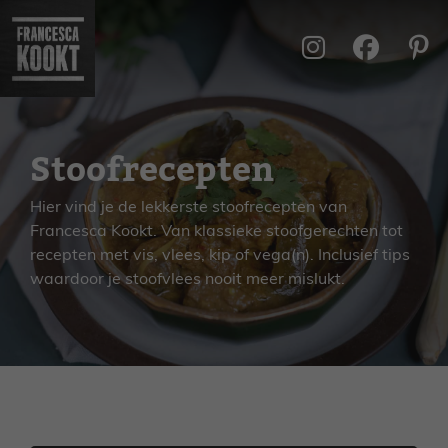
Ga
naar
de
inhoud
Stoofrecepten
Hier vind je de lekkerste stoofrecepten van
Francesca Kookt. Van klassieke stoofgerechten tot
recepten met vis, vlees, kip of vega(n). Inclusief tips
waardoor je stoofvlees nooit meer mislukt.