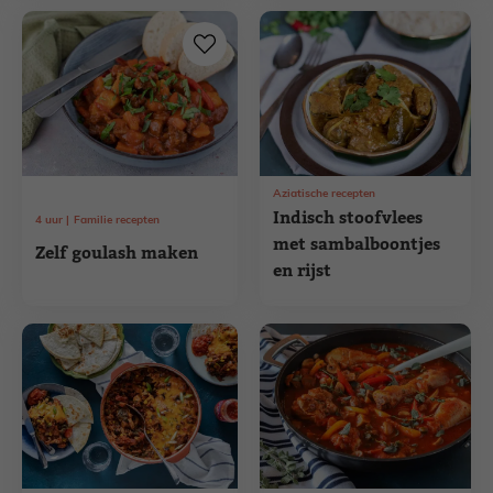
Aziatische recepten
Indisch stoofvlees
4
uur
Familie recepten
met sambalboontjes
Zelf goulash maken
en rijst