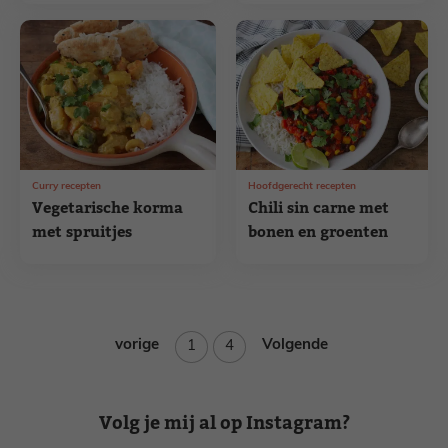
Curry recepten
Hoofdgerecht recepten
Vegetarische korma
Chili sin carne met
met spruitjes
bonen en groenten
vorige
Pagina
Pagina
Volgende
1
4
Volg je mij al op Instagram?