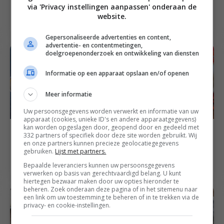
via 'Privacy instellingen aanpassen' onderaan de
met zelfgemaakte
klassieke, Franse
website.
chapati
manier
Gepersonaliseerde advertenties en content,
advertentie- en contentmetingen,
doelgroepenonderzoek en ontwikkeling van diensten
Informatie op een apparaat opslaan en/of openen
Meer informatie
Uw persoonsgegevens worden verwerkt en informatie van uw
apparaat (cookies, unieke ID's en andere apparaatgegevens)
kan worden opgeslagen door, geopend door en gedeeld met
45
min
Familie recepten
4
uur
Culinair op reis naar België
332 partners of specifiek door deze site worden gebruikt. Wij
Stoof met kip,
en onze partners kunnen precieze geolocatiegegevens
Vlaams stoofvlees met
knolselderij en ras el
gebruiken.
Lijst met partners.
friet
hanout
Bepaalde leveranciers kunnen uw persoonsgegevens
verwerken op basis van gerechtvaardigd belang. U kunt
hiertegen bezwaar maken door uw opties hieronder te
beheren. Zoek onderaan deze pagina of in het sitemenu naar
een link om uw toestemming te beheren of in te trekken via de
privacy- en cookie-instellingen.