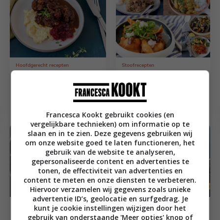
Hoofdgerecht recepten
Stoofrecepten
Stoofvlees met
Francesca’s
cranberry’s en
Weekmenu #227 –
balsamico
Tijd om te stoven
Francesca Kookt gebruikt cookies (en
vergelijkbare technieken) om informatie op te
slaan en in te zien. Deze gegevens gebruiken wij
om onze website goed te laten functioneren, het
gebruik van de website te analyseren,
gepersonaliseerde content en advertenties te
tonen, de effectiviteit van advertenties en
content te meten en onze diensten te verbeteren.
Hiervoor verzamelen wij gegevens zoals unieke
advertentie ID’s, geolocatie en surfgedrag. Je
45
min
Hoofdgerecht recepten
1
uur
10
min
Franse recepten
kunt je cookie instellingen wijzigen door het
Kruidige bonenstoof
Coq au vin op de
gebruik van onderstaande 'Meer opties' knop of