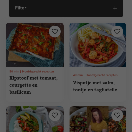
Filter
50
min
Hoofdgerecht recepten
40
min
Hoofdgerecht recepten
Kipstoof met tomaat,
Vispotje met zalm,
courgette en
tonijn en tagliatelle
basilicum