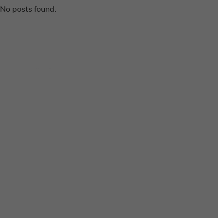
No posts found.
Disclaimer
Privacy voorwaarden
Contact
Instagram
Facebook
Pinterest
Home