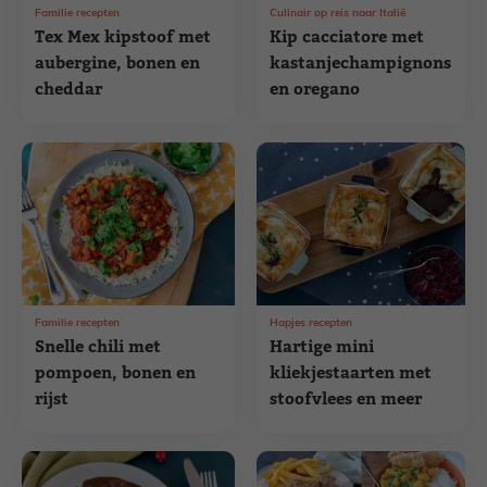
Familie recepten
Culinair op reis naar Italië
Tex Mex kipstoof met
Kip cacciatore met
aubergine, bonen en
kastanjechampignons
cheddar
en oregano
Familie recepten
Hapjes recepten
Snelle chili met
Hartige mini
pompoen, bonen en
kliekjestaarten met
rijst
stoofvlees en meer