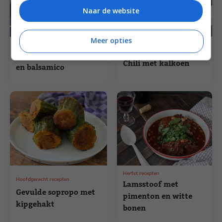
Naar de website
Meer opties
3
uur
25
min
Herfst recepten
30
min
Herfst recepten
Pasta met stoofvlees
Chili met kalkoen
en balsamico
Herfst recepten
Hoofdgerecht recepten
Lamsstoof met
Gevulde sopropo met
pimenton en witte
kipgehakt
bonen