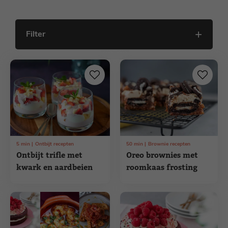
Filter
5
min
Ontbijt recepten
50
min
Brownie recepten
Ontbijt trifle met
Oreo brownies met
kwark en aardbeien
roomkaas frosting