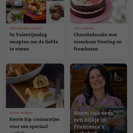
Valentijnsdag recepten
Cake recepten
5x Valentijnsdag
Chocoladecake met
recepten om de liefde
roomkaas frosting en
te vieren
frambozen
Neem ook eens
Brunch recepten
Kerrie kip croissantjes
een kijkje in
Francesca's
voor een speciaal