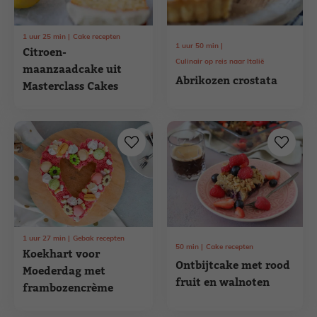
1
uur
25
min
Cake recepten
1
uur
50
min
Citroen-
Culinair op reis naar Italië
maanzaadcake uit
Abrikozen crostata
Masterclass Cakes
1
uur
27
min
Gebak recepten
50
min
Cake recepten
Koekhart voor
Ontbijtcake met rood
Moederdag met
fruit en walnoten
frambozencrème