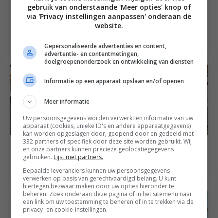
20
min
Brunch recepten
1
uur
15
min
Brunch recepten
gebruik van onderstaande 'Meer opties' knop of
Chocolade banaan
Koffiecake met
via 'Privacy instellingen aanpassen' onderaan de
website.
pancakes met
walnoten-
chocoladesaus
koffiecrumble
Gepersonaliseerde advertenties en content,
advertentie- en contentmetingen,
doelgroepenonderzoek en ontwikkeling van diensten
Informatie op een apparaat opslaan en/of openen
Meer informatie
Uw persoonsgegevens worden verwerkt en informatie van uw
apparaat (cookies, unieke ID's en andere apparaatgegevens)
kan worden opgeslagen door, geopend door en gedeeld met
332 partners of specifiek door deze site worden gebruikt. Wij
28
min
Brunch recepten
en onze partners kunnen precieze geolocatiegegevens
2
uur
10
min
Feest recepten
Ham & kaas
gebruiken.
Lijst met partners.
Crème brûlée taart
ontbijtrolletjes
Bepaalde leveranciers kunnen uw persoonsgegevens
verwerken op basis van gerechtvaardigd belang. U kunt
hiertegen bezwaar maken door uw opties hieronder te
beheren. Zoek onderaan deze pagina of in het sitemenu naar
een link om uw toestemming te beheren of in te trekken via de
privacy- en cookie-instellingen.