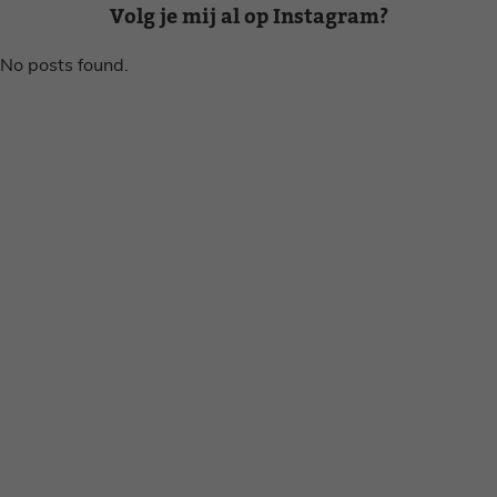
Volg je mij al op Instagram?
No posts found.
Disclaimer
Privacy voorwaarden
Contact
Instagram
Facebook
Pinterest