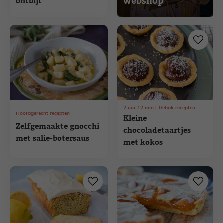
webshop
ontbijt
2
uur
12
min
Gebak recepten
Hoofdgerecht recepten
Kleine
Zelfgemaakte gnocchi
chocoladetaartjes
met salie-botersaus
met kokos