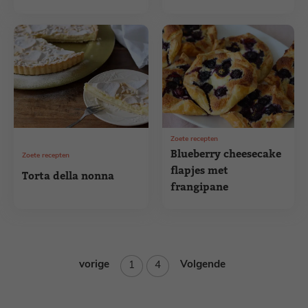
Zoete recepten
Blueberry cheesecake
Zoete recepten
flapjes met
Torta della nonna
frangipane
vorige
Pagina
Pagina
Volgende
1
4