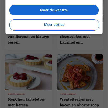
Naar de website
Meer opties
Feest recepten
Cheesecake recepten
Red velvet wafels met
Philadelphia
vanilleroom en blauwe
cheesecakes met
bessen
karamel en
pecannoten
Gebak recepten
Kerst recepten
MonChou tartelettes
Wentelteefjes met
met kersen
bacon en ahornsiroop