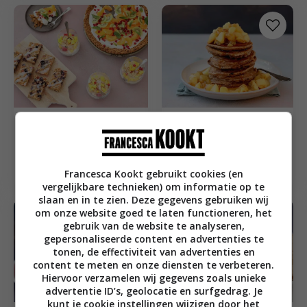
Brunch recepten
25
min
Brunch recepten
3x de lekkerste
Pancakes met appel,
granola
kaneel en rozijnen
ontbijtrecepten
Francesca Kookt gebruikt cookies (en
vergelijkbare technieken) om informatie op te
slaan en in te zien. Deze gegevens gebruiken wij
om onze website goed te laten functioneren, het
gebruik van de website te analyseren,
gepersonaliseerde content en advertenties te
tonen, de effectiviteit van advertenties en
content te meten en onze diensten te verbeteren.
Hiervoor verzamelen wij gegevens zoals unieke
advertentie ID’s, geolocatie en surfgedrag. Je
kunt je cookie instellingen wijzigen door het