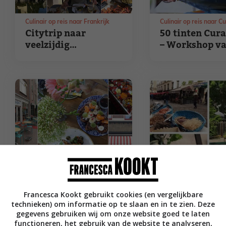
Culinair op reis naar Frankrijk
Culinair op reis naar C
Citytrip naar
50 tinten Cur
veelzijdig
– Workshop v
Montpellier
Helmi
Francesca Kookt gebruikt cookies (en vergelijkbare
Restaurant reviews
Restaurant reviews
technieken) om informatie op te slaan en in te zien. Deze
Tips voor lekkere
Foodie in Parij
gegevens gebruiken wij om onze website goed te laten
ontbijt- en lunch
wil je geweest 
functioneren, het gebruik van de website te analyseren,