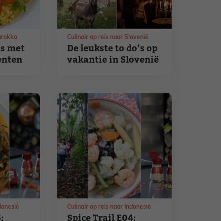
Marokko
Culinair op reis naar Slovenië
us met
De leukste to do’s op
enten
vakantie in Slovenië
ndonesië
Culinair op reis naar Indonesië
:
Spice Trail E04: