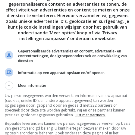
hotspots
gepersonaliseerde content en advertenties te tonen, de
effectiviteit van advertenties en content te meten en onze
diensten te verbeteren. Hiervoor verzamelen wij gegevens
zoals unieke advertentie ID’s, geolocatie en surfgedrag. Je
kunt je cookie instellingen wijzigen door het gebruik van
onderstaande 'Meer opties' knop of via 'Privacy
instellingen aanpassen' onderaan de website.
Gepersonaliseerde advertenties en content, advertentie- en
contentmetingen, doelgroepenonderzoek en ontwikkeling van
diensten
Informatie op een apparaat opslaan en/of openen
Meer informatie
Makkelijke recepten
Restaurant reviews
Tagliata met
Restaurants i
Uw persoonsgegevens worden verwerkt en informatie van uw apparaat
balsamicostroop en
Parijs: bij deze
(cookies, unieke ID's en andere apparaatgegevens) kan worden
rucola
wil je eten
opgeslagen door, geopend door en gedeeld met 332 partners of
specifiek door deze site worden gebruikt. Wij en onze partners kunnen
precieze geolocatiegegevens gebruiken.
Lijst met partners.
Bepaalde leveranciers kunnen uw persoonsgegevens verwerken op basis
van gerechtvaardigd belang. U kunt hiertegen bezwaar maken door uw
opties hieronder te beheren. Zoek onderaan deze pagina of in het