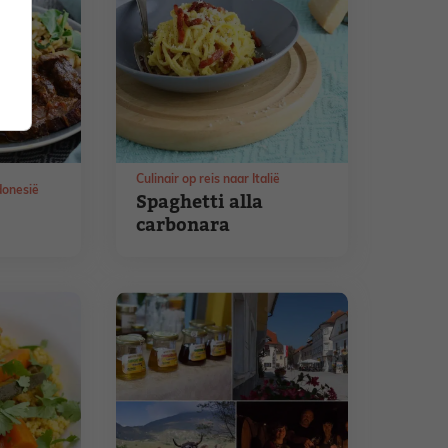
Culinair op reis naar Italië
ndonesië
Spaghetti alla
carbonara