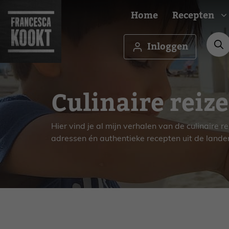
Ga
Home
Recepten
naar
de
inhoud
Inloggen
Ontbijt
Borrel
Culinaire reiz
Brunch
Budge
Lunch
Famili
Hapje
Feest
Hier vind je al mijn verhalen van de culinaire r
adressen én authentieke recepten uit de landen
Drankje
Gezon
Amuse
Makkel
Voorgerecht
Medit
Hoofdgerecht
Oven
Bijgerecht
Vega
Nagerecht
Veget