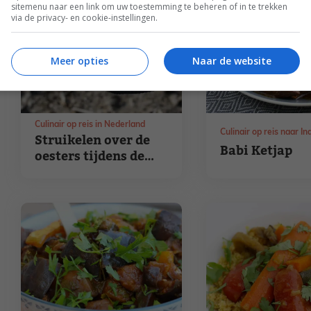
sitemenu naar een link om uw toestemming te beheren of in te trekken
via de privacy- en cookie-instellingen.
Meer opties
Naar de website
Culinair op reis in Nederland
Culinair op reis naar I
Struikelen over de
Babi Ketjap
oesters tijdens de
Oestour