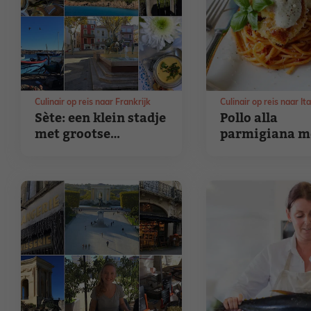
Culinair op reis naar Frankrijk
Culinair op reis naar Ita
Sète: een klein stadje
Pollo alla
met grootse
parmigiana m
gastronomie
spaghetti