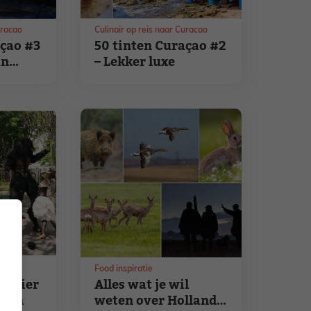
uracao
Culinair op reis naar Curacao
açao #3
50 tinten Curaçao #2
an
– Lekker luxe
Food inspiratie
s: hier
Alles wat je wil
zijn
weten over Hollands