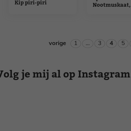
Kip piri-piri
Nootmuskaat, 
en vis
Pagina
Pagina
Pagina
Pag
vorige
1
…
3
4
5
Volg je mij al op Instagram
Zomer recepten