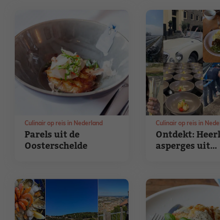
Culinair op reis in Nederland
Culinair op reis in Ned
Parels uit de
Ontdekt: Heerl
Oosterschelde
asperges uit
Overijssel