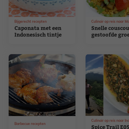
Bijgerecht recepten
Culinair op reis naar 
Caponata met een
Snelle cousco
Indonesisch tintje
gestoofde gro
Culinair op reis naar I
Barbecue recepten
Spice Trail E05