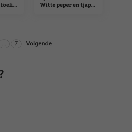
foelie
Witte peper en tjap
tjay
ina
Pagina
…
7
Volgende
?
Nieuwsbrief