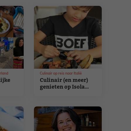
erland
Culinair op reis naar Italië
ijke
Culinair (en meer)
genieten op Isola
d’Elba