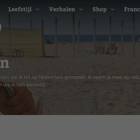
Leefstijl
Verhalen
Shop
Franc
Barbecue recepten
en
t
Camping recepten
e
Picknick recepten
Salade recepten
eizen die ik tot op heden heb gemaakt. Ik neem je mee op reis,
 die ik heb bezocht.
d
Zomer recepten
ijk
erraans
n
Bekijk alle recepten
arisch