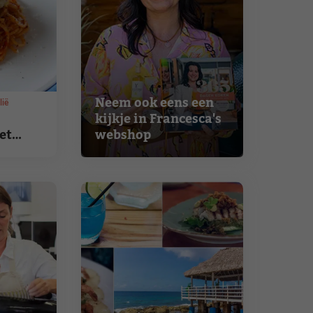
Neem ook eens een
lië
kijkje in Francesca's
et
webshop