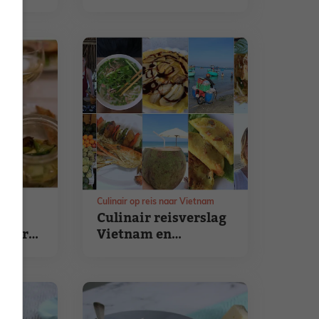
wild eten
Culinair op reis naar Vietnam
n
Culinair reisverslag
 vier
Vietnam en
Cambodja